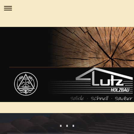
. . .